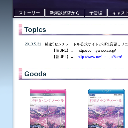
ストーリー
新海誠監督から
予告編
キャス
Topics
2013.5.31
秒速5センチメートル公式サイトがURL変更しリ
【旧URL】→ http://5cm.yahoo.co.jp/
【新URL】→
http://www.cwfilms.jp/5cm/
Goods