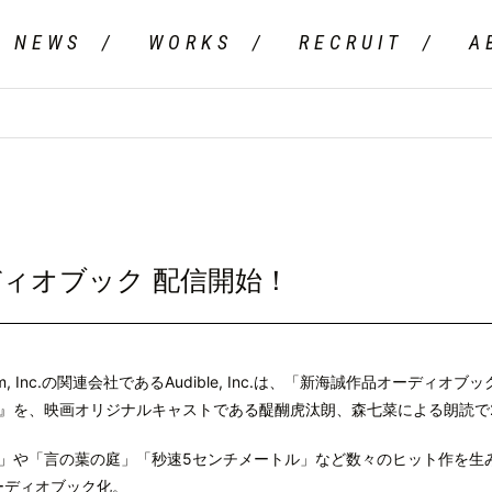
NEWS
WORKS
RECRUIT
A
8
ィオブック 配信開始！
com, Inc.の関連会社であるAudible, Inc.は、「新海誠作品オーディ
』を、映画オリジナルキャストである醍醐虎汰朗、森七菜による朗読で20
」や「言の葉の庭」「秒速5センチメートル」など数々のヒット作を生
オーディオブック化。