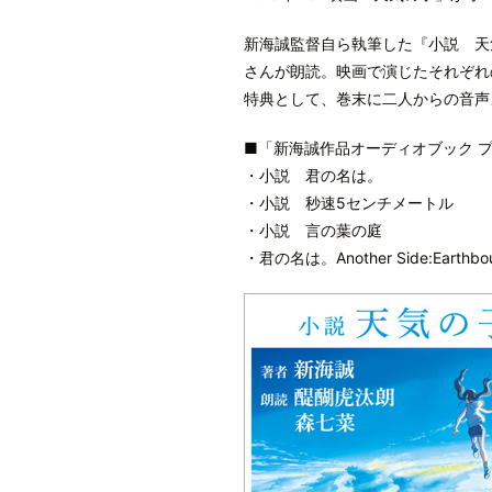
新海誠監督自ら執筆した『小説 天
さんが朗読。映画で演じたそれぞれ
特典として、巻末に二人からの音声
■「新海誠作品オーディオブック 
・小説 君の名は。
・小説 秒速5センチメートル
・小説 言の葉の庭
・君の名は。Another Side:Earthbo