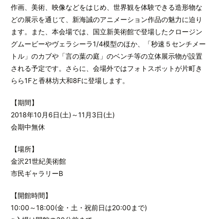
作画、美術、映像などをはじめ、世界観を体験できる造形物な
どの展示を通じて、新海誠のアニメーション作品の魅力に迫り
ます。また、本会場では、国立新美術館で登場したクロージン
グムービーやヴェラシーラ1/4模型のほか、「秒速５センチメー
トル」のカブや「言の葉の庭」のベンチ等の立体展示物が設置
される予定です。さらに、会場外ではフォトスポットが片町き
らら1Fと香林坊大和8Fに登場します。
【期間】
2018年10月6日(土)～11月3日(土)
会期中無休
【場所】
金沢21世紀美術館
市民ギャラリーB
【開館時間】
10:00～18:00(金・土・祝前日は20:00まで)