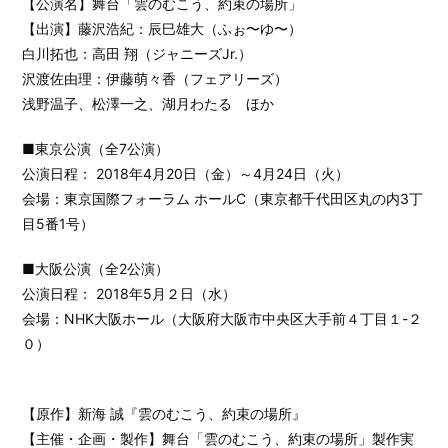
【公演名】舞台「雲のむこう、約束の場所」
【出演】藤沢浩紀：辰巳雄大（ふぉ〜ゆ〜）
白川拓也：高田 翔（ジャニーズJr.）
沢渡佐由理：伊藤萌々香（フェアリーズ）
浅野温子、松澤一之、湖月わたる ほか
■東京公演（全7公演）
公演日程： 2018年4月20日（金）～4月24日（火）
会場：東京国際フォーラム ホールC（東京都千代田区丸の内3丁
目5番1号）
■大阪公演（全2公演）
公演日程： 2018年5月２日（水）
会場：NHK大阪ホール（大阪府大阪市中央区大手前４丁目１-２
０）
【原作】新海 誠『雲のむこう、約束の場所』
【主催・企画・製作】舞台「雲のむこう、約束の場所」製作実