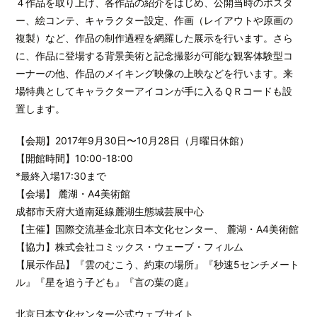
４作品を取り上げ、各作品の紹介をはじめ、公開当時のポスタ
ー、絵コンテ、キャラクター設定、作画（レイアウトや原画の
複製）など、作品の制作過程を網羅した展示を行います。さら
に、作品に登場する背景美術と記念撮影が可能な観客体験型コ
ーナーの他、作品のメイキング映像の上映などを行います。来
場特典としてキャラクターアイコンが手に入るＱＲコードも設
置します。
【会期】2017年9月30日〜10月28日（月曜日休館）
【開館時間】10:00-18:00
*最終入場17:30まで
【会場】 麓湖・A4美術館
成都市天府大道南延線麓湖生態城芸展中心
【主催】国際交流基金北京日本文化センター、 麓湖・A4美術館
【協力】株式会社コミックス・ウェーブ・フィルム
【展示作品】『雲のむこう、約束の場所』『秒速5センチメート
ル』『星を追う子ども』『言の葉の庭』
北京日本文化センター公式ウェブサイト