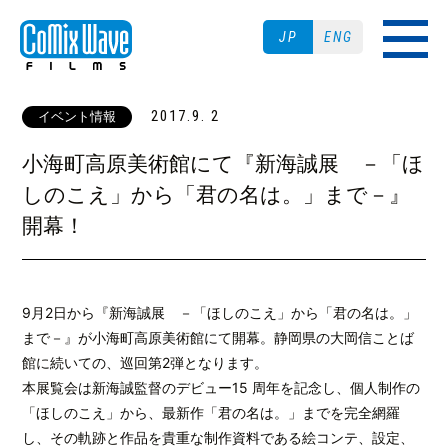
JP
ENG
2017.9. 2
イベント情報
小海町高原美術館にて『新海誠展 －「ほ
しのこえ」から「君の名は。」まで－』
開幕！
9月2日から『新海誠展 －「ほしのこえ」から「君の名は。」
まで－』が小海町高原美術館にて開幕。静岡県の大岡信ことば
館に続いての、巡回第2弾となります。
本展覧会は新海誠監督のデビュー15 周年を記念し、個人制作の
「ほしのこえ」から、最新作「君の名は。」までを完全網羅
し、その軌跡と作品を貴重な制作資料である絵コンテ、設定、