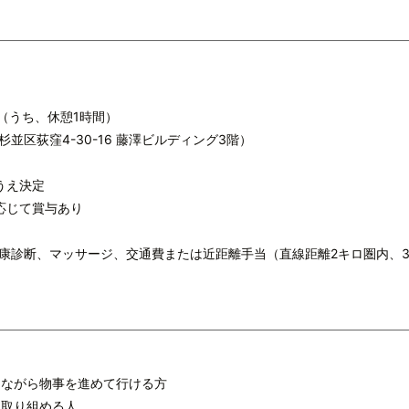
0（うち、休憩1時間）
区荻窪4-30-16 藤澤ビルディング3階）
うえ決定
応じて賞与あり
康診断、マッサージ、交通費または近距離手当（直線距離2キロ圏内、3
りながら物事を進めて行ける方
に取り組める人